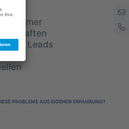
nternehmer
ngelhaften
n weder Leads
der
ellen
IESE PROBLEME AUS EIGENER ERFAHRUNG?