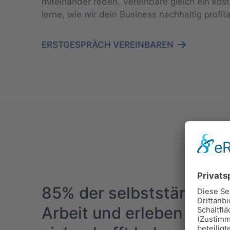
miteinander reden. Vereinbare gleich ein kos
lerne, wie wir dein Business nachhaltig profi
ERSTGESPRÄCH VEREINBAREN
85% der selbstständigen 
Arbeit und erleben kaum 