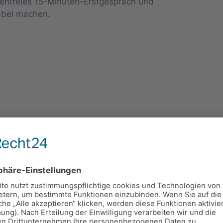
tenfreies 15-Minuten-Erstgespräch und
tabel machen.
Dienstleister fühlen sich gefa
die Freiheit und Unabhängigkei