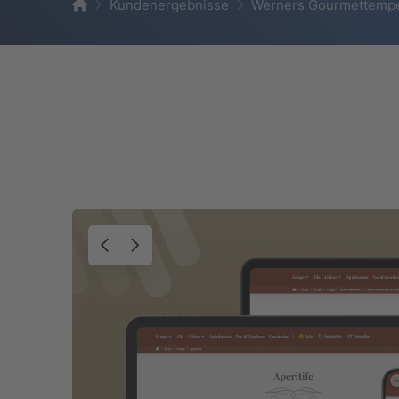
Home
Kundenergebnisse
Werners Gourmettemp