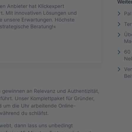
Weite
n Anbieter hat Klickexpert
ert. Mit innovativen Lösungen und
Pal
ie unsere Erwartungen. Höchste
Ter
strategische Beratung!«
Übe
Ma
60 
Nel
Ver
Bei
gewinnen an Relevanz und Authentizität,
führt. Unser Komplettpaket für Gründer,
d um die Uhr arbeitende Online-
während du schläfst.
hwebt, dann lass uns unbedingt