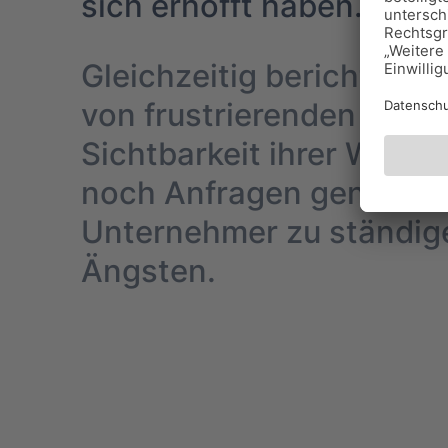
sich erhofft haben.
Gleichzeitig berichten 
von frustrierenden Mar
Sichtbarkeit ihrer Webse
noch Anfragen generiert
Unternehmer zu ständige
Ängsten.