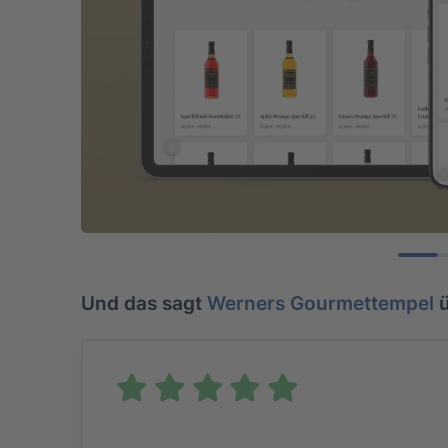
0
1
Und das sagt
Werners Gourmettempel
ü