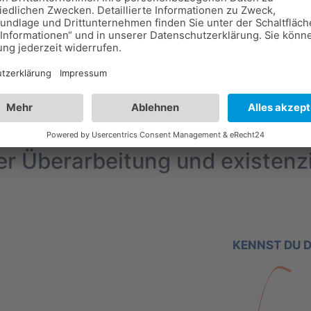
über 75% der Dienstleistungsu
ketingmaßnahmen und einer ma
ite, die trotz hoher Investitio
. Das wiederum führt bei 70% 
r Überarbeitung und existenzi
KENNST DU D