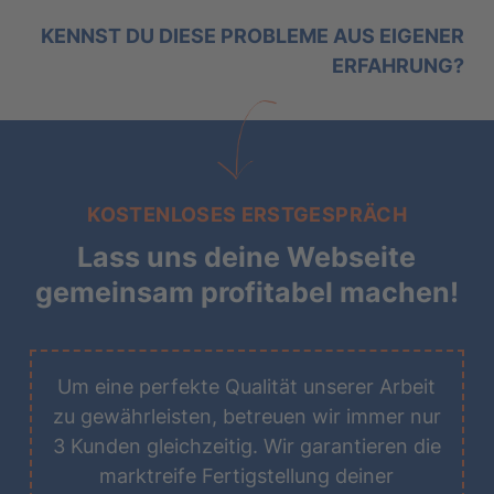
KENNST DU DIESE PROBLEME AUS EIGENER
ERFAHRUNG?
KOSTENLOSES ERSTGESPRÄCH
Lass uns deine Webseite
August
2026
gemeinsam profitabel machen!
MO
DI
MI
DO
FR
SA
SO
1
2
Um eine perfekte Qualität unserer Arbeit
zu gewährleisten, betreuen wir immer nur
3
4
5
6
7
8
9
3 Kunden gleichzeitig. Wir garantieren die
marktreife Fertigstellung deiner
10
11
12
13
14
15
16