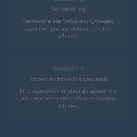
August
2026
Vorbereitung
MO
DI
MI
DO
FR
SA
SO
Beantworte alle Vorbereitungsfragen,
damit wir uns auf dich vorbereiten
1
2
können.
3
4
5
6
7
8
9
10
11
12
13
14
15
16
SCHRITT 3
Unverbindliches Erstgespräch
17
18
19
20
21
22
23
Im Erstgespräch erfährst du genau, wie
wir deine Webseite profitabel machen
24
25
26
27
28
29
30
können.
31