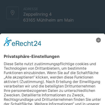
ADRESSE
Zeppelinring 4
63165 Mühlheim am Main
Social
Unverbindliches Erstgespräch
Termin auswählen