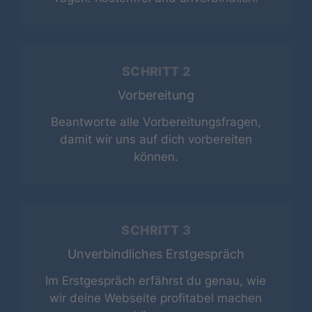
August
2026
SCHRITT 2
MO
DI
MI
DO
FR
SA
SO
Vorbereitung
1
2
Beantworte alle Vorbereitungsfragen,
damit wir uns auf dich vorbereiten
3
4
5
6
7
8
9
können.
10
11
12
13
14
15
16
SCHRITT 3
17
18
19
20
21
22
23
Unverbindliches Erstgespräch
24
25
26
27
28
29
30
Im Erstgespräch erfährst du genau, wie
wir deine Webseite profitabel machen
31