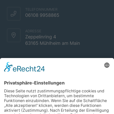
TELEFONNUMMER
06108 9958865
ADRESSE
Zeppelinring 4
63165 Mühlheim am Main
Social
Unverbindliches Erstgespräch