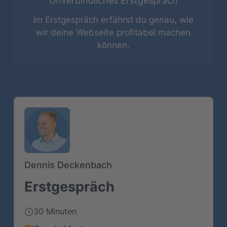
Unverbindliches Erstgespräch
3
4
5
6
7
8
9
Im Erstgespräch erfährst du genau, wie
wir deine Webseite profitabel machen
können.
10
11
12
13
14
15
16
17
18
19
20
21
22
23
24
25
26
27
28
29
30
31
Zeitzone
Dennis Deckenbach
Erstgespräch
Europe/Berlin
30 Minuten