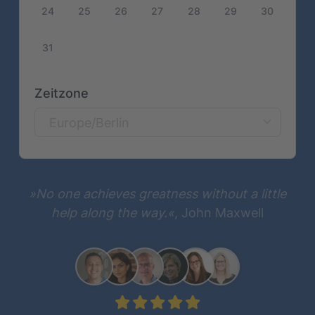
24
25
26
27
28
29
30
31
Zeitzone
Europe/Berlin
»No one achieves greatness without a little
help along the way.«
, John Maxwell