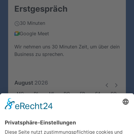
Erstgespräch
30 Minuten
Google Meet
Wir nehmen uns 30 Minuten Zeit, um über dein
Business zu sprechen.
August
2026
MO
DI
MI
DO
FR
SA
SO
1
2
3
4
5
6
7
8
9