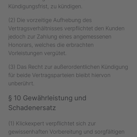
Kündigungsfrist, zu kündigen.
24
25
26
27
28
29
30
(2) Die vorzeitige Aufhebung des
31
Vertragsverhältnisses verpflichtet den Kunden
jedoch zur Zahlung eines angemessenen
Zeitzone
Honorars, welches die erbrachten
Vorleistungen vergütet.
Europe/Berlin
(3) Das Recht zur außerordentlichen Kündigung
für beide Vertragsparteien bleibt hiervon
unberührt.
§ 10 Gewährleistung und
Schadenersatz
(1) Klickexpert verpflichtet sich zur
gewissenhaften Vorbereitung und sorgfältigen