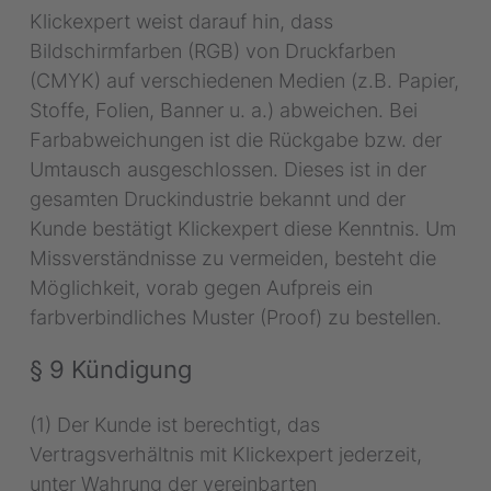
Klickexpert weist darauf hin, dass
Bildschirmfarben (RGB) von Druckfarben
(CMYK) auf verschiedenen Medien (z.B. Papier,
Stoffe, Folien, Banner u. a.) abweichen. Bei
Farbabweichungen ist die Rückgabe bzw. der
Umtausch ausgeschlossen. Dieses ist in der
August
2026
gesamten Druckindustrie bekannt und der
MO
DI
MI
DO
FR
SA
SO
Kunde bestätigt Klickexpert diese Kenntnis. Um
Missverständnisse zu vermeiden, besteht die
1
2
Möglichkeit, vorab gegen Aufpreis ein
farbverbindliches Muster (Proof) zu bestellen.
3
4
5
6
7
8
9
§ 9 Kündigung
10
11
12
13
14
15
16
(1) Der Kunde ist berechtigt, das
Vertragsverhältnis mit Klickexpert jederzeit,
17
18
19
20
21
22
23
unter Wahrung der vereinbarten