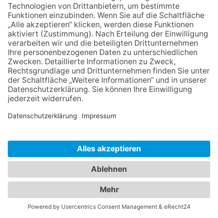
10
11
12
13
14
15
16
17
18
19
20
21
22
23
24
25
26
27
28
29
30
31
Zeitzone
Europe/Berlin
»No one achieves greatness without a little
help along the way.«
, John Maxwell